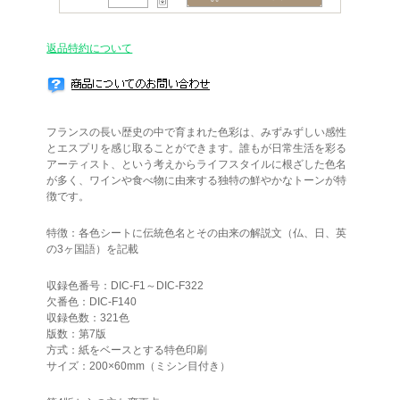
返品特約について
フランスの長い歴史の中で育まれた色彩は、みずみずしい感性
とエスプリを感じ取ることができます。誰もが日常生活を彩る
アーティスト、という考えからライフスタイルに根ざした色名
が多く、ワインや食べ物に由来する独特の鮮やかなトーンが特
徴です。
特徴：各色シートに伝統色名とその由来の解説文（仏、日、英
の3ヶ国語）を記載
収録色番号：DIC-F1～DIC-F322
欠番色：DIC-F140
収録色数：321色
版数：第7版
方式：紙をベースとする特色印刷
サイズ：200×60mm（ミシン目付き）