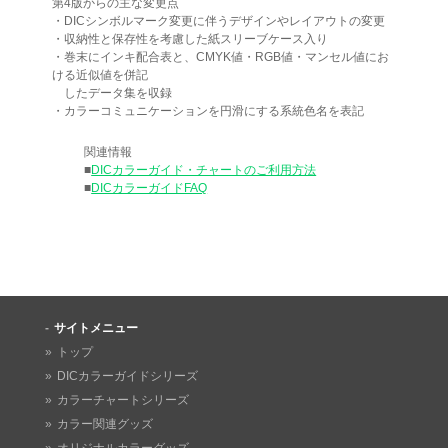
第4版からの主な変更点
・DICシンボルマーク変更に伴うデザインやレイアウトの変更
・収納性と保存性を考慮した紙スリーブケース入り
・巻末にインキ配合表と、CMYK値・RGB値・マンセル値にお
ける近似値を併記
したデータ集を収録
・カラーコミュニケーションを円滑にする系統色名を表記
関連情報
■
DICカラーガイド・チャートのご利用方法
■
DICカラーガイドFAQ
サイトメニュー
トップ
DICカラーガイドシリーズ
カラーチャートシリーズ
カラー関連グッズ