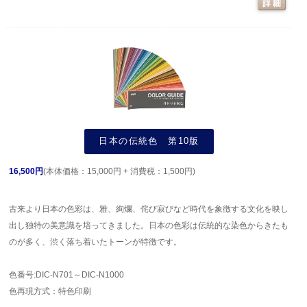
日本の伝統色 第10版
16,500円
(本体価格：15,000円 + 消費税：1,500円)
古来より日本の色彩は、雅、絢爛、侘び寂びなど時代を象徴する文化を映し
出し独特の美意識を培ってきました。日本の色彩は伝統的な染色からきたも
のが多く、渋く落ち着いたトーンが特徴です。
色番号:DIC-N701～DIC-N1000
色再現方式：特色印刷